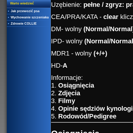
Uzębienie:
pełne / zgryz: 
Warto wiedzieć
Jak przewozić psa
CEA/PRA/KATA -
clear
klic
Wychowanie szczeniaka
Zdrowie COLLIE
DM- wolny
(Normal/Normal
IPD- wolny
(Normal/Normal
MDR1 - wolny
(+/+)
HD-
A
Informacje:
1.
Osiągnięcia
2.
Zdjęcia
3.
Filmy
4.
Opinie sędziów kynolog
5.
Rodowód/Pedigree