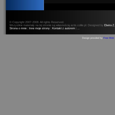
© Copyright 2007-2008. All rights Reserved.
Wszystkie materiały na tej stronie są własnością actis.collie.pl. Designed by
Elwira Z.
Strona o mnie
|
Inne moje strony
|
Kontakt z autorem
|
...
Design provided by
Free Web 