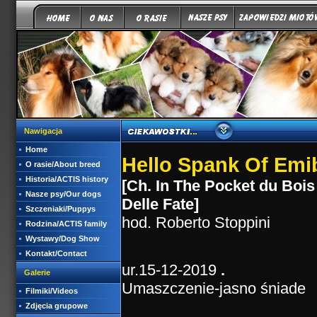
Nawigacja
Home
Hello Spank Of Emibe
O rasie/About breed
Historia/ACTIS history
[Ch.
In The Pocket du Boi
Nasze psy/Our dogs
Delle Fate
]
Szczeniaki/Puppys
hod. Roberto Stoppini
Rodzina/ACTIS family
Wystawy/Dog Show
Kontakt/Contact
ur.15-12-2019
.
Galerie
Umaszczenie-jasno śniade
Filmiki/Videos
Zdjęcia grupowe