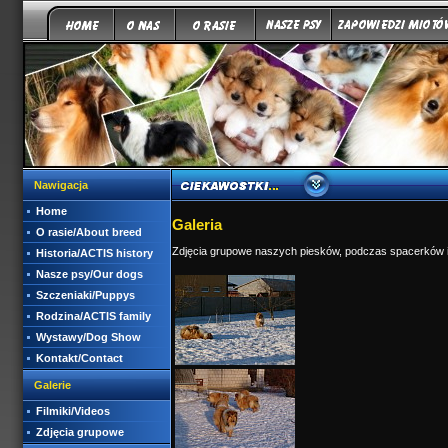
Nawigacja
Home
Galeria
O rasie/About breed
Zdjęcia grupowe naszych piesków, podczas spacerków i
Historia/ACTIS history
Nasze psy/Our dogs
Szczeniaki/Puppys
Rodzina/ACTIS family
Wystawy/Dog Show
Kontakt/Contact
Galerie
Filmiki/Videos
Zdjęcia grupowe