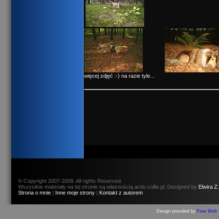
więcej zdjęć :-) na razie tyle...
© Copyright 2007-2008. All rights Reserved.
Wszystkie materiały na tej stronie są własnością actis.collie.pl. Designed by
Elwira Z.
Strona o mnie
|
Inne moje strony
|
Kontakt z autorem
Design provided by
Free Web 