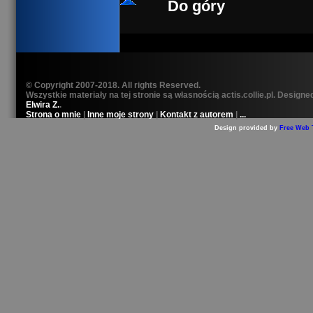
Do góry
© Copyright 2007-2018. All rights Reserved.
Wszystkie materiały na tej stronie są własnością actis.collie.pl. Designe
Elwira Z.
.
Strona o mnie
|
Inne moje strony
|
Kontakt z autorem
|
...
Design provided by
Free Web 