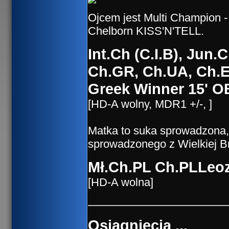
Ojcem jest Multi Champion 
Chelborn KISS'N'TELL.
Int.Ch (C.I.B), Jun
Ch.GR, Ch.UA, Ch.E
Greek Winner 15'
OB
[HD-A wolny, MDR1 +/-, ]
Matka to suka sprowadzona, 
sprowadzonego z Wielkiej
Mł.Ch.PL Ch.PL
Leo
[HD-A wolna]
Osiągnięcia ...