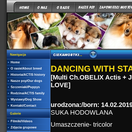
Nawigacja
Home
DANCING WITH STA
O rasie/About breed
Historia/ACTIS history
[Multi Ch.OBELIX Actis 
Nasze psy/Our dogs
LOVE]
Szczeniaki/Puppys
Rodzina/ACTIS family
Wystawy/Dog Show
urodzona:/born: 14.02.201
Kontakt/Contact
SUKA HODOWLANA
Galerie
Filmiki/Videos
Umaszczenie- tricolor
Zdjęcia grupowe