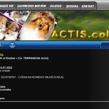
is
K of Emiber + Ch. TERRANOVA Actis]
0.07.2022
o śniade
ST DOSTĘPNY - CZEKA NA NOWEGO WŁAŚCICIELA]
iaka
zczeniaku
ree