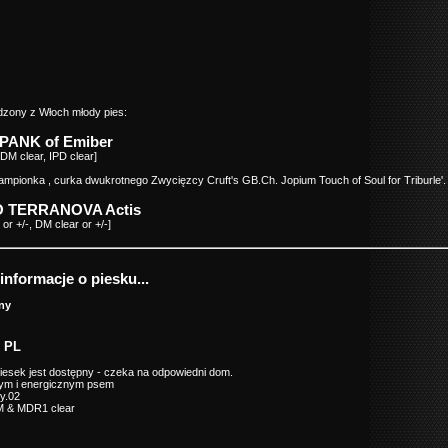
dzony z Włoch młody pies:
PANK of Emiber
DM clear, IPD clear]
mpionka , curka dwukrotnego Zwycięzcy Cruft's GB.Ch. Jopium Touch of Soul for Triburle'.
O
TERRANOVA Actis
r +/-, DM clear or +/-]
nformacje o piesku...
ny
 PL
iesek jest dostępny - czeka na odpowiedni dom.
ym i energicznym psem
y.02
M & MDR1 clear