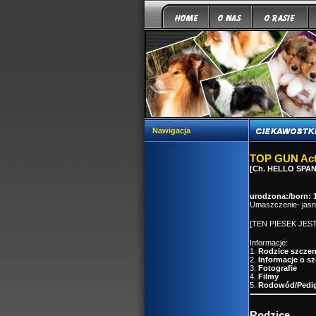
Nawigacja
TOP GUN Act
[Ch. HELLO SPAN
urodzona:/born: 1
Umaszczenie- jasn
[TEN PIESEK JE
Informacje:
1.
Rodzice szczen
2.
Informacje o s
3.
Fotografie
4.
Filmy
5.
Rodowód/Pedig
Rodzice