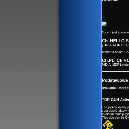
Ojcem jest sprowa
Ch. HELLO S
[ HD-A, MDR1 +/+, 
Matka to nasza Cha
Ch.PL, Ch.R
[HD-A, MDR1 clear o
Podstawowe i
Available /Dostpę
TOP GUN Actis
Ten piękny młody p
Jest dosyć aktywn
In album male pupp
This dog can be D